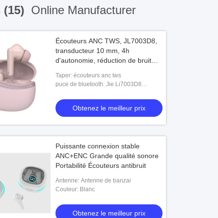
 (15)
Online Manufacturer
Écouteurs ANC TWS, JL7003D8,
transducteur 10 mm, 4h
d'autonomie, réduction de bruit
d'appel ENC
Taper: écouteurs anc tws
puce de bluetooth: Jie Li7003D8
ANC+ENC
Obtenez le meilleur prix
Puissante connexion stable
ANC+ENC Grande qualité sonore
Portabilité Écouteurs antibruit
Antenne: Antenne de banzai
Couleur: Blanc
Obtenez le meilleur prix