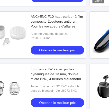
Vidéo
ANC+ENC F10 haut-parleur à film
composite Écouteurs antibruit
Pour les voyageurs d'affaires
Antenne: Antenne de banzai
Couleur: Blanc
Obtenez le meilleur prix
Écouteurs TWS avec pilotes
dynamiques de 13 mm, double
micro ENC, 4 heures d'autonomie
et boîtier de charge de 250 mAh
Taper: Écouteurs ENC TWS à double
micro
puce de bluetooth: Jie Li6973 ENC
Obtenez le meilleur prix