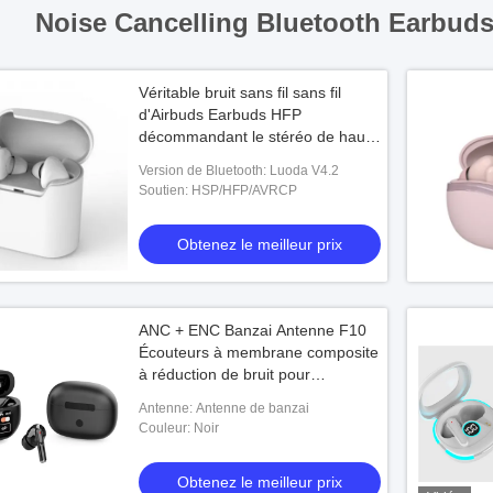
Noise Cancelling Bluetooth Earbuds
Véritable bruit sans fil sans fil
d'Airbuds Earbuds HFP
décommandant le stéréo de haute
fidélité de Bluetooth Earbuds 4,2
Version de Bluetooth: Luoda V4.2
Soutien: HSP/HFP/AVRCP
Obtenez le meilleur prix
ANC + ENC Banzai Antenne F10
Écouteurs à membrane composite
à réduction de bruit pour
professionnels et voyageurs
Antenne: Antenne de banzai
Couleur: Noir
Obtenez le meilleur prix