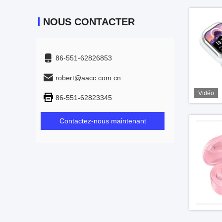
NOUS CONTACTER
86-551-62826853
robert@aacc.com.cn
Vidéo
86-551-62823345
Contactez-nous maintenant