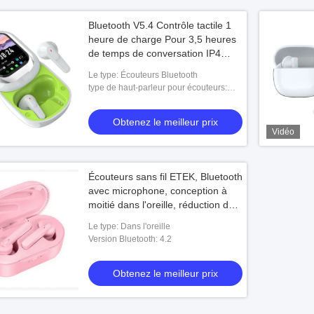
Bluetooth V5.4 Contrôle tactile 1
heure de charge Pour 3,5 heures
de temps de conversation IP4
étanche Prend en charge
Le type: Écouteurs Bluetooth
WhatsApp Facebook Notifications
type de haut-parleur pour écouteurs:
F10 anneau en cuivre
Obtenez le meilleur prix
Vidéo
Écouteurs sans fil ETEK, Bluetooth
avec microphone, conception à
moitié dans l'oreille, réduction du
bruit pour les appels clairs, basse
Le type: Dans l'oreille
profonde, étanche
Version Bluetooth: 4.2
Obtenez le meilleur prix