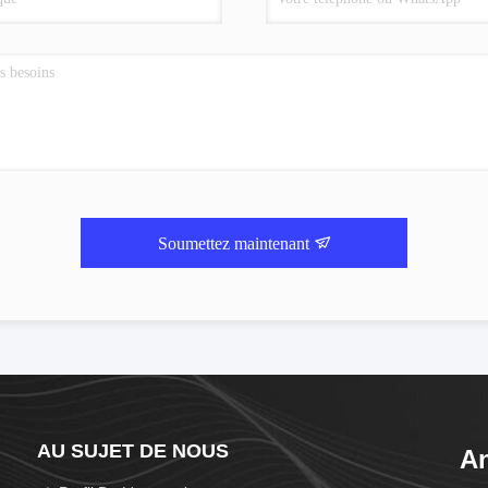
Soumettez maintenant
AU SUJET DE NOUS
An