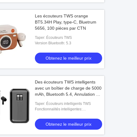
Les écouteurs TWS orange
BT5.34H Play, type-C, Bluetrum
5656, 100 pièces par CTN
Taper: Écouteurs TWS
Version Bluetooth: 5.3
Obtenez le meilleur prix
Des écouteurs TWS intelligents
avec un boîtier de charge de 5000
mAh, Bluetooth 5.4, Annulation du
bruit ENC, alertes de messages
Taper: Écouteurs intelligents TWS
multi-applications
Fonctionnalités intelligentes:
(WeChat/WhatsApp/FB)
Synchronisation des contacts, alertes de
messages
Obtenez le meilleur prix
(WeChat/QQ/WhatsApp/FB/Skype/SMS),
prévisions mété