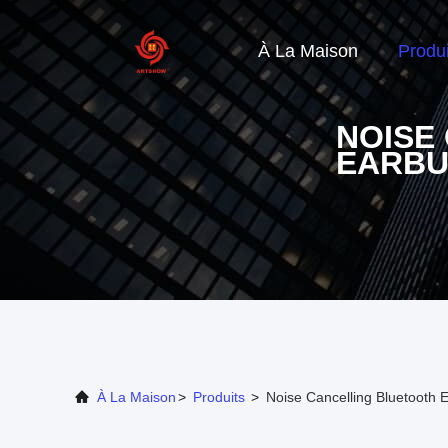
À La Maison
Produi
NOISE
EARB
À La Maison
>
Produits
>
Noise Cancelling Bluetooth 