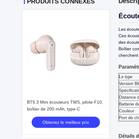
Descri
PRODUITS CONNEXES
Écout
Les écoute
Ces écoute
des écout
Boîtier co
cherchent 
Paramèt
Le type
Version B
Spécificat
Distance 
BT5.3 Mini écouteurs TWS, pilote F10,
Batterie d
boîtier de 200 mAh, type-C
Couleur
Port de c
Obtenez le meilleur prix
Détails 