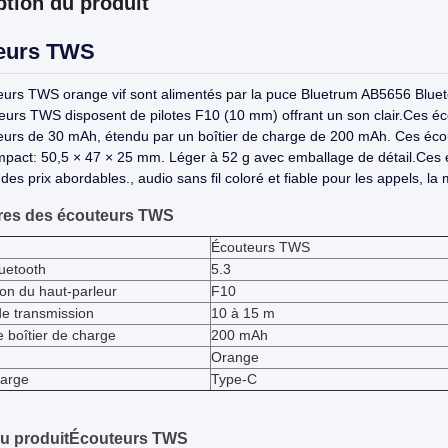
ption du produit
eurs TWS
urs TWS orange vif sont alimentés par la puce Bluetrum AB5656 Blueto
urs TWS disposent de pilotes F10 (10 mm) offrant un son clair.Ces éc
eurs de 30 mAh, étendu par un boîtier de charge de 200 mAh. Ces éco
mpact: 50,5 × 47 × 25 mm. Léger à 52 g avec emballage de détail.Ces 
des prix abordables., audio sans fil coloré et fiable pour les appels, la 
res des écouteurs TWS
Écouteurs TWS
luetooth
5.3
ion du haut-parleur
F10
de transmission
10 à 15 m
e boîtier de charge
200 mAh
Orange
harge
Type-C
du produit
Écouteurs TWS