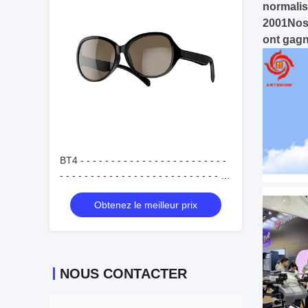
normalis
2001Nos 
ont gagn
BT4 - - - - - - - - - - - - - - - - - - - - - - - -
- - - - - - - - - - - - - - - - - - - - - - - - - - - -
- - - - - - - - - - - - - - - - - - - - - - - - - - - -
Obtenez le meilleur prix
- - - - - - - - - - - - - - - - - - -
NOUS CONTACTER