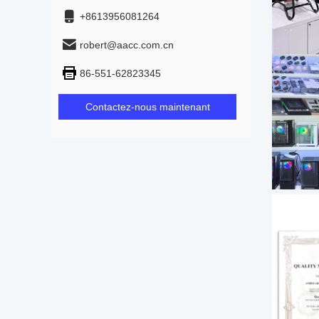
+8613956081264
robert@aacc.com.cn
86-551-62823345
Contactez-nous maintenant