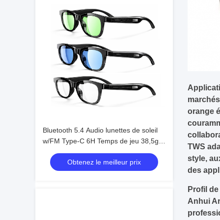
Applicat
marchés 
orange é
couramme
Bluetooth 5.4 Audio lunettes de soleil
collabor
w/FM Type-C 6H Temps de jeu 38,5g
TWS adap
Léger Multicolore
style, au
Obtenez le meilleur prix
des appl
Profil de
Anhui Ar
professi