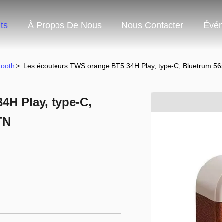
ts
À Propos De Nous
Nous Contacter
Évé
tooth
>
Les écouteurs TWS orange BT5.34H Play, type-C, Bluetrum 56
4H Play, type-C,
TN