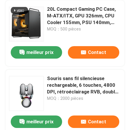
20L Compact Gaming PC Case,
M-ATX/ITX, GPU 326mm, CPU
Cooler 155mm, PSU 140mm,
Options de double panneau
MOQ：500 pièces
avant, Filtres à poussière
magnétique
meilleur prix
Contact
Souris sans fil silencieuse
rechargeable, 6 touches, 4800
DPI, rétroéclairage RVB, double
mode, métal argenté
MOQ：2000 pièces
meilleur prix
Contact