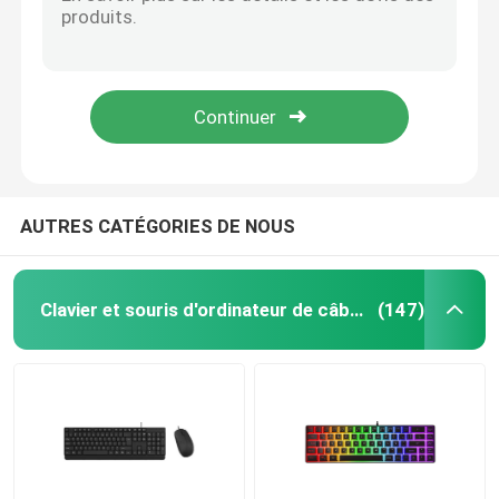
Voyage mince en caoutchouc pliable de câble de petit pain de clavier de silicone d'USB portatif
Un remis catégorie de Razer la luminescence tranquille du clavier RVB de jeu de Xbox
Casque de câble d'ordinateur
Clavier mécanique de jeu câblé avec un support pour téléphone portable et support carpien
Les clés de câble de la norme 104 d'ordinateur de clavier et 10 touches de fonction dans des clés tranquilles noires allument le retour de tapement mais pas le Nosizy
Haut-parleur de câble d'ordinateur
protections en caoutchouc antidérapantes combinées de souris sans fil rétro-éclairée du clavier pS4
Drones et accessoires agricoles
AUTRES CATÉGORIES DE NOUS
Caisse d'ordinateur
Clavier et souris d'ordinateur de câble
(147)
Écouteur d'écouteur de Bluetooth
haut-parleurs Bluetooth
Haut-parleur sans fil multifonctionnel