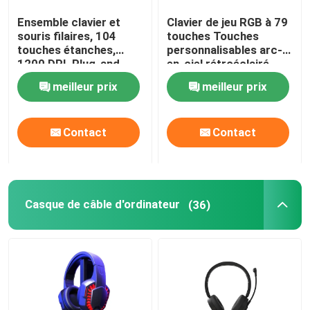
Ensemble clavier et
Clavier de jeu RGB à 79
clavier et souris sans fil
souris filaires, 104
touches Touches
touches étanches,
personnalisables arc-
1200 DPI, Plug-and-
en-ciel rétroéclairé
Les amateurs de boîtes d'ordinateur
Play USB, pour
USB
meilleur prix
meilleur prix
bureaux, écoles
Bloc alim. d'ordinateur de jeu
Contact
Contact
Moniteur d'ordinateur de FHD
Casque de câble d'ordinateur
(36)
Chaise de bureau ergonomique de jeu
protection de refroidissement d'ordinateur portable
Chargeur de téléphone rapide