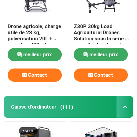
Drone agricole, charge
Z30P 30kg Load
utile de 28 kg,
Agricultural Drones
pulvérisation 20L +
Solution sous la série Z
épandage 30L, drone
nouvelle structure de
agricole double mode
poutre et les bras
meilleur prix
meilleur prix
pliants en forme de Z
Contact
Contact
Caisse d'ordinateur
(111)