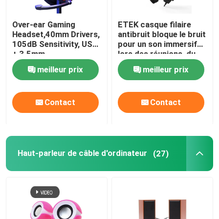
Cable de données à grande vitesse
Over-ear Gaming
ETEK casque filaire
Headset,40mm Drivers,
antibruit bloque le bruit
105dB Sensitivity, USB
pour un son immersif
Ventilateurs portables
+ 3.5mm,
lors des réunions, du
Omnidirectional Mic,
travail ou des jeux
meilleur prix
meilleur prix
1.8M Cable, 20-20KHz
Masseur musculaire
Frequency
Contact
Contact
Webcam d'USB de PC
Cartes mères ATX
Haut-parleur de câble d'ordinateur
(27)
Banques d'alimentation portables
Les sources d'alimentation ATX