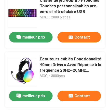
Clavier de jeu RGB à 79 touches
Touches personnalisables arc-
en-ciel rétroéclairé USB
MOQ：2000 pièces
meilleur prix
Contact
Écouteurs câblés Fonctionnalité
40mm Drivers Avec Réponse à la
fréquence 20Hz~20MHz
6.0x5mm Microphone
MOQ：3000pcs
omnidirectionnel
meilleur prix
Contact