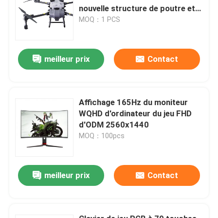
nouvelle structure de poutre et
les bras pliants en forme de Z
MOQ：1 PCS
meilleur prix
Contact
Affichage 165Hz du moniteur
WQHD d'ordinateur du jeu FHD
d'ODM 2560x1440
MOQ：100pcs
meilleur prix
Contact