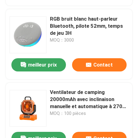
RGB bruit blanc haut-parleur
Bluetooth, pilote 52mm, temps
de jeu 3H
MOQ：3000
meilleur prix
Contact
Ventilateur de camping
À la maison
20000mAh avec inclinaison
manuelle et automatique à 270
degrés, télécommande, batterie
MOQ：100 pièces
Produits
externe, lumière LED
À propos de nous