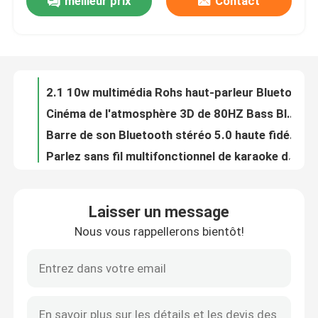
meilleur prix
Contact
2,1 Nearfield a câblé la bordure de haut-parleur d'ordinateur - bruit
2.1 10w multimédia Rohs haut-parleur Bluetooth Subwoofer OEM
Visite de l'usine
Cinéma de l'atmosphère 3D de 80HZ Bass Bluetooth Multifunctional Wireless Speaker
Barre de son Bluetooth stéréo 5.0 haute fidélité avec son AptX
Contrôle de la qualité
Parlez sans fil multifonctionnel de karaoke de la famille 30W avec l'enregistreur de Mic
U-disque à la maison sans fil FM de TF de système de haut-parleurs de haut-parleur de haute fidélité portatif de 5W Bluetooth aux.
Nous contacter
protocole sans fil A2DP de haut-parleur de musique de haut-parleur de Bluetooth du lecteur mp3 5V
clavier 2.4G sans fil avec le Touch Pad avec le clavier normal ultra compact inoxydable solide de contrôle facile de médias pour le PC TV
Clavier de machine à écrire combiné de Mini Portable 84-Key de clavier sans fil et souris 3D compatibles avec la Tablette de PC d'Android Windows
Nouvelles
MA699R1 Combo clavier et souris d'ordinateur filaire multi-dispositifs pour ordinateur portable
Laisser un message
Combiné 2.4GHz silencieux normal mince combiné de clavier sans fil et de souris avec le récepteur nano d'USB pour l'ordinateur portable, PC
Les affaires
Nous vous rappellerons bientôt!
Kit clavier sans fil 2.4G clavier USB pour ordinateur portable ou ordinateur - clavier pleine taille avec pavé numérique
clés mécaniques sans fil minces du clavier 103 de 2.4Ghz RVB
Demandez un devis
Clavier et souris d'ordinateur de câble par contre-jour fait sur commande pour la machine à écrire de jeu
Clavier d'ordinateur de câble antipoussière et clavier mécanique de la souris RVB
Clavier et souris d'ordinateur de câble