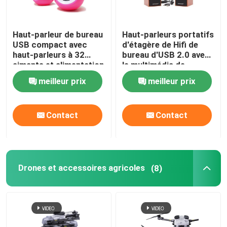
Haut-parleur de bureau
Haut-parleurs portatifs
USB compact avec
d'étagère de Hifi de
haut-parleurs à 32
bureau d'USB 2.0 avec
aimants et alimentation
le multimédia de
USB 5V Plug-and-Play
subwoofer
meilleur prix
meilleur prix
en bleu et rose
Contact
Contact
Drones et accessoires agricoles
(8)