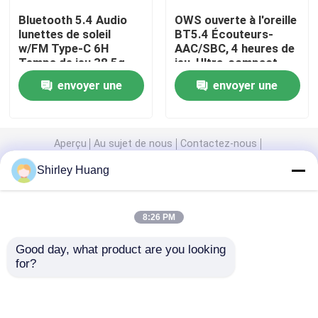
Bluetooth 5.4 Audio
OWS ouverte à l'oreille
lunettes de soleil
BT5.4 Écouteurs-
Casque de câble d'ordinateur
w/FM Type-C 6H
AAC/SBC, 4 heures de
Temps de jeu 38,5g
jeu, Ultra-compact
Léger Multicolore
27.5mm
Haut-parleur de câble d'ordinateur
envoyer une
envoyer une
demande
demande
Drones et accessoires agricoles
Aperçu
Au sujet de nous
Contactez-nous
Desktop Site
Shirley Huang
Caisse d'ordinateur
Plan du site
Politique de confidentialité
Écouteur d'écouteur de Bluetooth
8:26 PM
Qualité
Clavier et souris d'ordinateur de câble
Good day, what product are you looking 
Usine De Chine.Copyright © 2026 Anhui Arts &
haut-parleurs Bluetooth
for?
Crafts Import & Export Company Ltd.. All Rights
Reserved.
Haut-parleur sans fil multifonctionnel