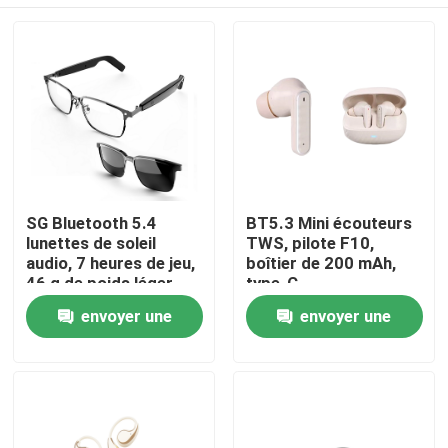
SG Bluetooth 5.4
BT5.3 Mini écouteurs
lunettes de soleil
TWS, pilote F10,
audio, 7 heures de jeu,
boîtier de 200 mAh,
46 g de poids léger
type-C
À la maison
envoyer une
envoyer une
demande
demande
Produits
À propos de nous