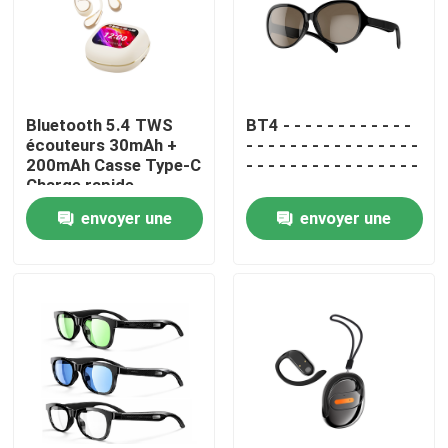
Visite de l'usine
Contrôle de la qualité
Bluetooth 5.4 TWS
BT4 - - - - - - - - - - - -
écouteurs 30mAh +
- - - - - - - - - - - - - - - -
200mAh Casse Type-C
- - - - - - - - - - - - - - - -
Nous contacter
Charge rapide
- - - - - - - - - - - - - - - -
- - - - - - - - - - - - - - - -
envoyer une
envoyer une
- - - - - - - - - - - - - - - -
- - - - - - -
Nouvelles
demande
demande
Les affaires
Demandez un devis
Clavier et souris d'ordinateur de câble