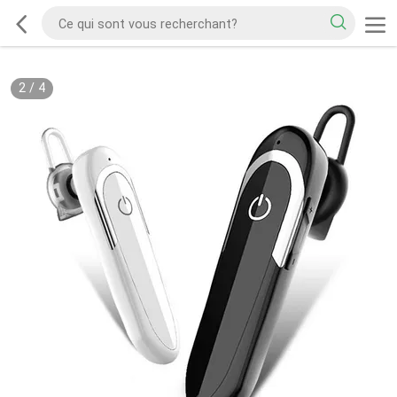
2
/
4