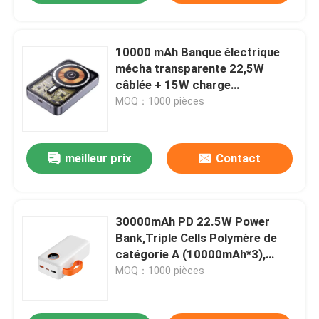
10000 mAh Banque électrique
mécha transparente 22,5W
câblée + 15W charge
magnétique sans fil compatible
MOQ：1000 pièces
MagSafe, Gunmetal, base en
alliage d'Al, 94 × 63 × 17,5 mm
meilleur prix
Contact
30000mAh PD 22.5W Power
Bank,Triple Cells Polymère de
catégorie A (10000mAh*3),
USB-C et USB-A, 147*68*43mm,
MOQ：1000 pièces
Noir/Blanc