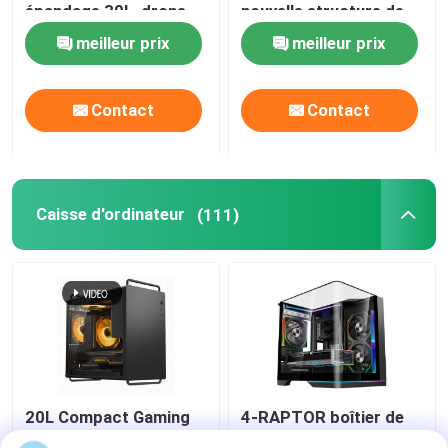
épandage 30L, drone
nouvelle structure de
agricole double mode
poutre et les bras
meilleur prix
meilleur prix
pliants en forme de Z
Contact
Contact
Caisse d'ordinateur
(111)
20L Compact Gaming
4-RAPTOR boîtier de
PC Case, M-ATX/ITX,
PC de jeu à tour