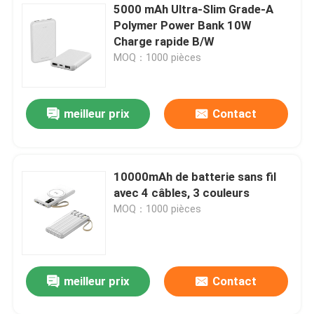
5000 mAh Ultra-Slim Grade-A
Polymer Power Bank 10W
Cable de données à grande vitesse
Charge rapide B/W
MOQ：1000 pièces
Ventilateurs portables
meilleur prix
Contact
Masseur musculaire
Webcam d'USB de PC
10000mAh de batterie sans fil
avec 4 câbles, 3 couleurs
Cartes mères ATX
MOQ：1000 pièces
Banques d'alimentation portables
meilleur prix
Contact
Les sources d'alimentation ATX