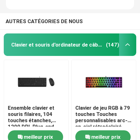
AUTRES CATÉGORIES DE NOUS
Clavier et souris d'ordinateur de câble
(147)
Ensemble clavier et
Clavier de jeu RGB à 79
souris filaires, 104
touches Touches
touches étanches,
personnalisables arc-
1200 DPI, Plug-and-
en-ciel rétroéclairé
Play USB, pour
USB
meilleur prix
meilleur prix
bureaux, écoles