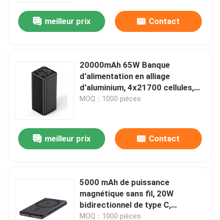
meilleur prix
Contact
20000mAh 65W Banque
d'alimentation en alliage
d'aluminium, 4x21700 cellules,
support de charge pour
MOQ：1000 pièces
ordinateur portable
meilleur prix
Contact
À la maison
5000 mAh de puissance
Produits
magnétique sans fil, 20W
bidirectionnel de type C,
polymère de grade A 9,5 mm
À propos de nous
MOQ：1000 pièces