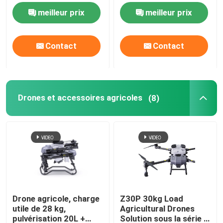
USB 5V Plug-and-Play
subwoofer
meilleur prix
meilleur prix
en bleu et rose
Contact
Contact
Drones et accessoires agricoles
(8)
Drone agricole, charge
Z30P 30kg Load
utile de 28 kg,
Agricultural Drones
pulvérisation 20L +
Solution sous la série Z