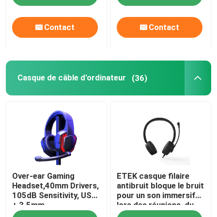
Contact
Contact
Casque de câble d'ordinateur
(36)
Over-ear Gaming
ETEK casque filaire
Headset,40mm Drivers,
antibruit bloque le bruit
105dB Sensitivity, USB
pour un son immersif
+ 3.5mm,
lors des réunions, du
Omnidirectional Mic,
travail ou des jeux