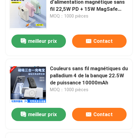
d'alimentation magnétique sans
fil 22,5W PD + 15W MagSafe
clavier et souris sans fil
Compatible Type-C / Lightning
MOQ：1000 pièces
Entrée 5 couleurs
Les amateurs de boîtes d'ordinateur
meilleur prix
Contact
Bloc alim. d'ordinateur de jeu
Couleurs sans fil magnétiques du
Moniteur d'ordinateur de FHD
palladium 4 de la banque 22.5W
de puissance 10000mAh
MOQ：1000 pièces
Chaise de bureau ergonomique de jeu
protection de refroidissement d'ordinateur portable
meilleur prix
Contact
Chargeur de téléphone rapide