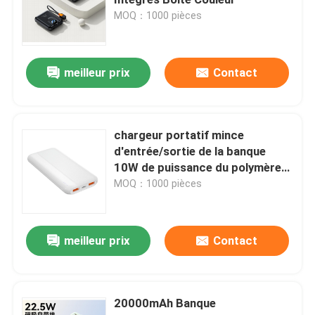
MOQ：1000 pièces
Casque de câble d'ordinateur
meilleur prix
Contact
Haut-parleur de câble d'ordinateur
Drones et accessoires agricoles
chargeur portatif mince
d'entrée/sortie de la banque
10W de puissance du polymère
Caisse d'ordinateur
10000mAh double
MOQ：1000 pièces
Écouteur d'écouteur de Bluetooth
meilleur prix
Contact
haut-parleurs Bluetooth
20000mAh Banque
Haut-parleur sans fil multifonctionnel