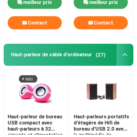
meilleur prix
meilleur prix
1.8M Cable, 20-20KHz
Frequency
Contact
Contact
Haut-parleur de câble d'ordinateur
(27)
Haut-parleur de bureau
Haut-parleurs portatifs
USB compact avec
d'étagère de Hifi de
haut-parleurs à 32
bureau d'USB 2.0 avec
aimants et alimentation
le multimédia de