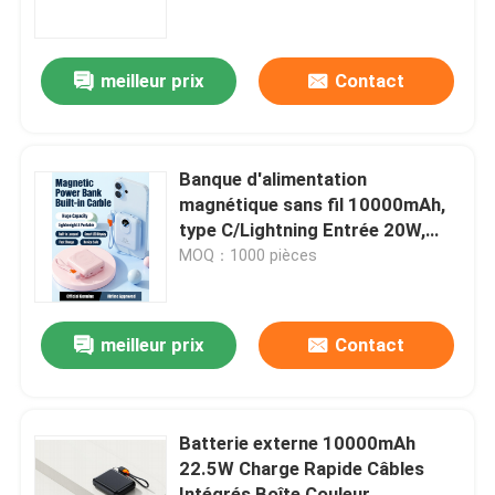
ultra-mince, métal de canon
Visite de l'usine
meilleur prix
Contact
Contrôle de la qualité
Banque d'alimentation
Nous contacter
magnétique sans fil 10000mAh,
type C/Lightning Entrée 20W,
sortie 22,5W+15W, avec câbles
MOQ：1000 pièces
Nouvelles
Les affaires
meilleur prix
Contact
Demandez un devis
Batterie externe 10000mAh
22.5W Charge Rapide Câbles
Clavier et souris d'ordinateur de câble
Intégrés Boîte Couleur