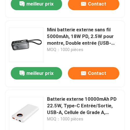
meilleur prix
Contact
Mini batterie externe sans fil
5000mAh, 18W PD, 2.5W pour
montre, Double entrée (USB-
C+Lightning), Blanc/Argent &
MOQ：1000 pièces
Noir/Gris
meilleur prix
Contact
Batterie externe 10000mAh PD
22.5W, Type-C Entrée/Sortie,
USB-A, Cellule de Grade A,
Noir/Blanc, avec câble de charge
MOQ：1000 pièces
rapide