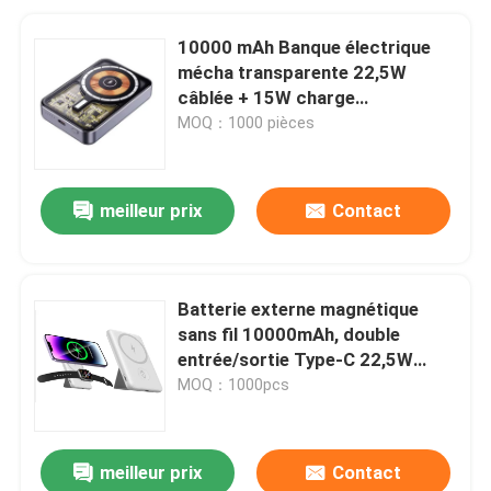
10000 mAh Banque électrique
mécha transparente 22,5W
câblée + 15W charge
magnétique sans fil compatible
MOQ：1000 pièces
MagSafe, Gunmetal, base en
alliage d'Al, 94 × 63 × 17,5 mm
meilleur prix
Contact
Batterie externe magnétique
sans fil 10000mAh, double
entrée/sortie Type-C 22,5W
max, charge Qi 15W, charge
MOQ：1000pcs
montre connectée, support
intégré
meilleur prix
Contact