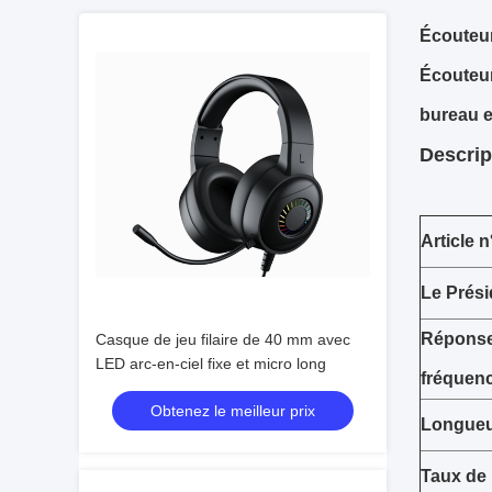
Écouteu
Écouteur
bureau et
Descrip
Article n
Le Prési
Réponse
Casque de jeu filaire de 40 mm avec
LED arc-en-ciel fixe et micro long
fréquen
Obtenez le meilleur prix
Longueu
Taux de