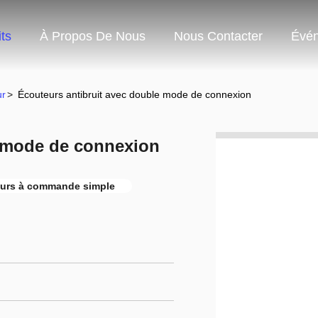
ts
À Propos De Nous
Nous Contacter
Évé
ur
>
Écouteurs antibruit avec double mode de connexion
e mode de connexion
urs à commande simple