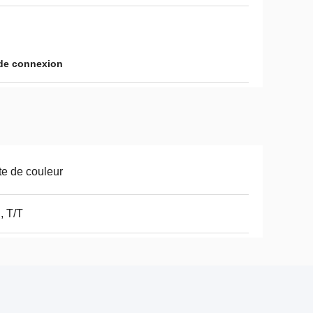
de connexion
te de couleur
, T/T