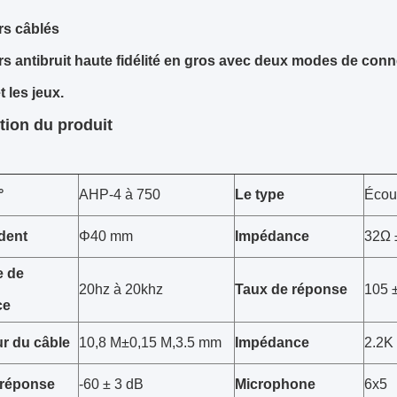
rs câblés
s antibruit haute fidélité en gros avec deux modes de con
 les jeux.
tion du produit
°
AHP-4 à 750
Le type
Écou
dent
Φ40 mm
Impédance
32Ω 
 de
20hz à 20khz
Taux de réponse
105 
ce
r du câble
10,8 M±0,15 M,3.5 mm
Impédance
2.2K
 réponse
-60 ± 3 dB
Microphone
6x5