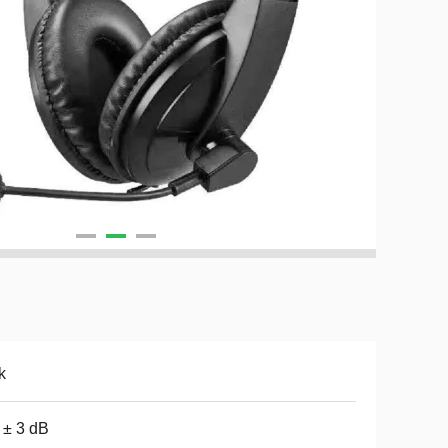
k
 ± 3 dB