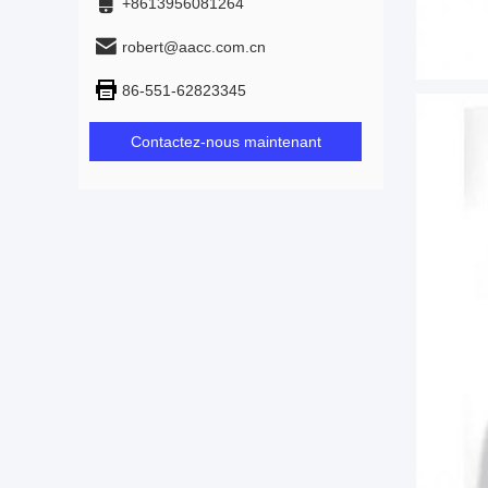
+8613956081264
robert@aacc.com.cn
86-551-62823345
Contactez-nous maintenant