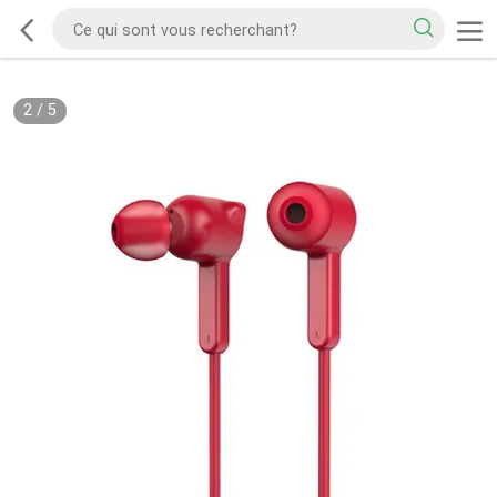
2
/
5