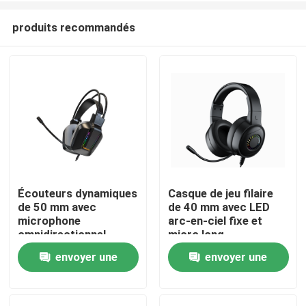
produits recommandés
Écouteurs dynamiques
Casque de jeu filaire
de 50 mm avec
de 40 mm avec LED
À la maison
microphone
arc-en-ciel fixe et
omnidirectionnel,
micro long
oreillers en cuir PU
envoyer une
envoyer une
Produits
demande
demande
À propos de nous