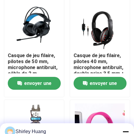
Visite de l'usine
Contrôle de la qualité
Nous contacter
Casque de jeu filaire,
Casque de jeu filaire,
pilotes de 50 mm,
pilotes 40 mm,
microphone antibruit,
microphone antibruit,
câble de 2 m
double prise 3,5 mm +
Nouvelles
USB, câble de 2 m
envoyer une
envoyer une
Les affaires
demande
demande
Demandez un devis
Clavier et souris d'ordinateur de câble
Shirley Huang