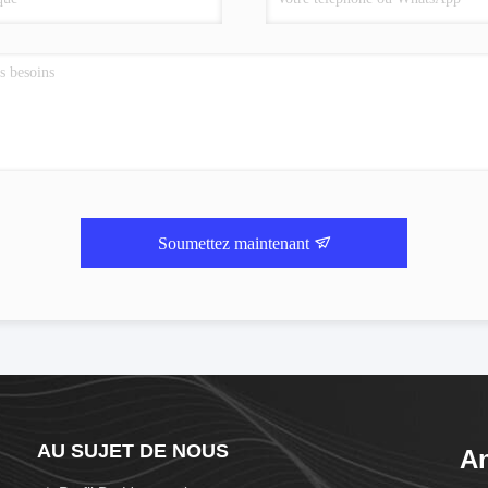
Soumettez maintenant
AU SUJET DE NOUS
An