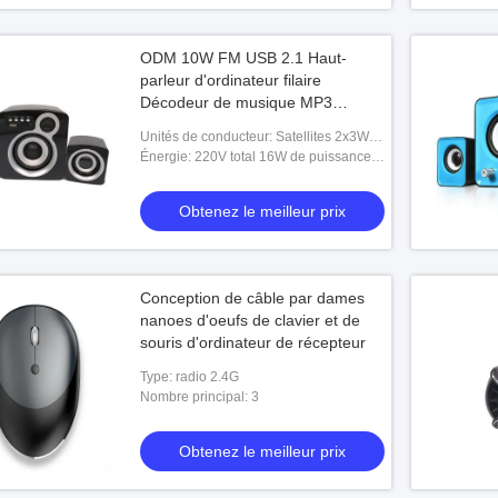
ODM 10W FM USB 2.1 Haut-
parleur d'ordinateur filaire
Décodeur de musique MP3
intégré
Unités de conducteur: Satellites 2x3W
RMS du Subwoofer 10W RMS
Énergie: 220V total 16W de puissance
de sortie RMS
Obtenez le meilleur prix
Conception de câble par dames
nanoes d'oeufs de clavier et de
souris d'ordinateur de récepteur
Type: radio 2.4G
Nombre principal: 3
Obtenez le meilleur prix