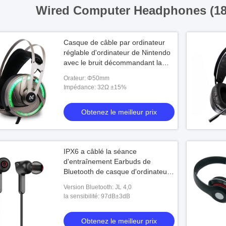
Wired Computer Headphones (1
Casque de câble par ordinateur
réglable d'ordinateur de Nintendo
avec le bruit décommandant la
MIC
Orateur: Φ50mm
Impédance: 32Ω ±15%
Obtenez le meilleur prix
IPX6 a câblé la séance
d'entraînement Earbuds de
Bluetooth de casque d'ordinateur
3 modes sains d'EQ
Version Bluetooth: JL 4,0
la sensibilité: 97dB±3dB
Obtenez le meilleur prix