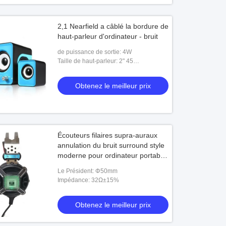
2,1 Nearfield a câblé la bordure de
haut-parleur d'ordinateur - bruit
de puissance de sortie: 4W
Taille de haut-parleur: 2" 45
magnétiques
Obtenez le meilleur prix
Écouteurs filaires supra-auraux
annulation du bruit surround style
moderne pour ordinateur portable
tablette ordinateur portable
Le Président: Φ50mm
Impédance: 32Ω±15%
Obtenez le meilleur prix