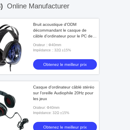
8)
Online Manufacturer
Bruit acoustique d'ODM
décommandant le casque de
câble d'ordinateur pour le PC de
jeu
Orateur :: Φ40mm
Impédance :: 32Ω ±15%
Obtenez le meilleur prix
Casque d'ordinateur câblé stéréo
sur l'oreille Audiophile 20Hz pour
les jeux
Orateur: Φ40mm
Impédance: 32Ω ±15%
Obtenez le meilleur prix