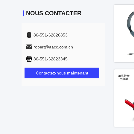
NOUS CONTACTER
86-551-62826853
robert@aacc.com.cn
86-551-62823345
Contactez-nous maintenant