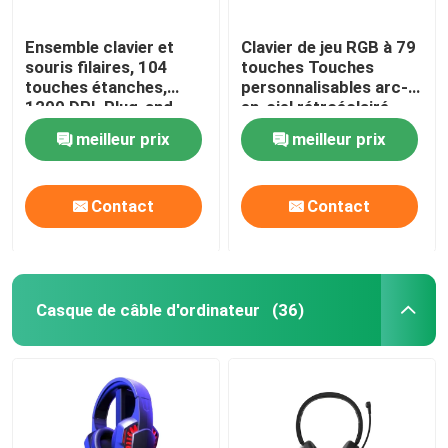
Ensemble clavier et
Clavier de jeu RGB à 79
souris filaires, 104
touches Touches
touches étanches,
personnalisables arc-
1200 DPI, Plug-and-
en-ciel rétroéclairé
Play USB, pour
USB
meilleur prix
meilleur prix
bureaux, écoles
Contact
Contact
Casque de câble d'ordinateur
(36)