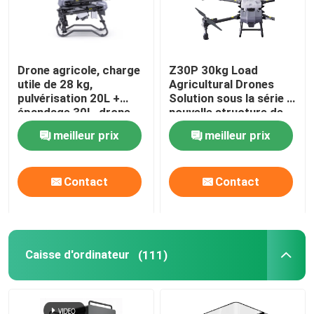
Drone agricole, charge
Z30P 30kg Load
utile de 28 kg,
Agricultural Drones
pulvérisation 20L +
Solution sous la série Z
épandage 30L, drone
nouvelle structure de
agricole double mode
poutre et les bras
meilleur prix
meilleur prix
pliants en forme de Z
Contact
Contact
Caisse d'ordinateur
(111)