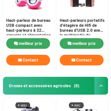
Haut-parleur de bureau
Haut-parleurs portatifs
USB compact avec
d'étagère de Hifi de
haut-parleurs à 32
bureau d'USB 2.0 avec
aimants et alimentation
le multimédia de
USB 5V Plug-and-Play
subwoofer
meilleur prix
meilleur prix
en bleu et rose
Contact
Contact
Drones et accessoires agricoles
(8)