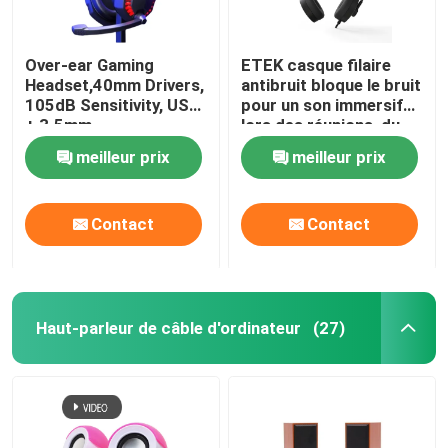
Over-ear Gaming
ETEK casque filaire
Headset,40mm Drivers,
antibruit bloque le bruit
105dB Sensitivity, USB
pour un son immersif
+ 3.5mm,
lors des réunions, du
Omnidirectional Mic,
travail ou des jeux
meilleur prix
meilleur prix
1.8M Cable, 20-20KHz
Frequency
Contact
Contact
Haut-parleur de câble d'ordinateur
(27)