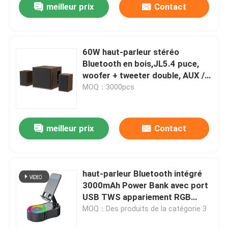
meilleur prix
Contact
60W haut-parleur stéréo
Bluetooth en bois,JL5.4 puce,
woofer + tweeter double, AUX /
Bluetooth / TF, télécommande +
MOQ：3000pcs
commande de bouton, noir / brun
meilleur prix
Contact
haut-parleur Bluetooth intégré
3000mAh Power Bank avec port
USB TWS appariement RGB
éclairage Portable pour les
MOQ：Des produits de la catégorie 3
amateurs de musique