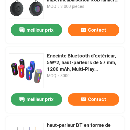
suspendues Design de corde
MOQ：3 000 pièces
52mm pilote 5W sortie Type-C
Casque de câble d'ordinateur
de charge
meilleur prix
Contact
Haut-parleur de câble d'ordinateur
Drones et accessoires agricoles
Enceinte Bluetooth d'extérieur,
5W*2, haut-parleurs de 57 mm,
1200 mAh, Multi-Play
Caisse d'ordinateur
(BT/AUX/TF/USB)
MOQ：3000
Écouteur d'écouteur de Bluetooth
meilleur prix
Contact
haut-parleurs Bluetooth
haut-parleur BT en forme de
Haut-parleur sans fil multifonctionnel