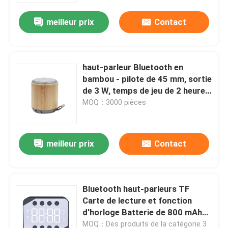
meilleur prix
Contact
haut-parleur Bluetooth en
bambou - pilote de 45 mm, sortie
de 3 W, temps de jeu de 2 heures,
design rétro portable
MOQ：3000 pièces
meilleur prix
Contact
À la maison
Bluetooth haut-parleurs TF
Produits
Carte de lecture et fonction
d'horloge Batterie de 800 mAh
avec 3-4 heures de jeu 3W
À propos de nous
MOQ：Des produits de la catégorie 3