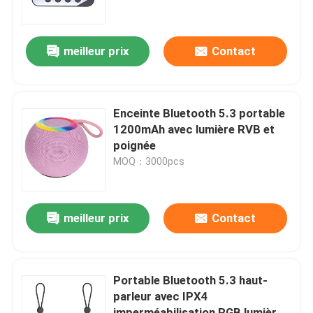
Conception basse
consommation
Visite de l'usine
meilleur prix
Contact
Contrôle de la qualité
Enceinte Bluetooth 5.3 portable
Nous contacter
1200mAh avec lumière RVB et
poignée
MOQ：3000pcs
Nouvelles
Les affaires
meilleur prix
Contact
Demandez un devis
Portable Bluetooth 5.3 haut-
parleur avec IPX4
Clavier et souris d'ordinateur de câble
imperméabilisation RGB lumières