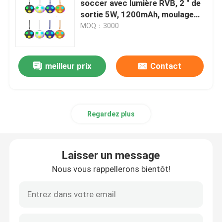
soccer avec lumière RVB, 2 " de
sortie 5W, 1200mAh, moulage
clavier et souris sans fil
par injection bicolore
MOQ：3000
Les amateurs de boîtes d'ordinateur
meilleur prix
Contact
Bloc alim. d'ordinateur de jeu
Regardez plus
Moniteur d'ordinateur de FHD
Chaise de bureau ergonomique de jeu
Laisser un message
Nous vous rappellerons bientôt!
protection de refroidissement d'ordinateur portable
Chargeur de téléphone rapide