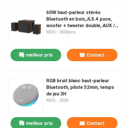
60W haut-parleur stéréo
Bluetooth en bois,JL5.4 puce,
woofer + tweeter double, AUX /
Bluetooth / TF, télécommande +
MOQ：3000pcs
commande de bouton, noir / brun
meilleur prix
Contact
RGB bruit blanc haut-parleur
Bluetooth, pilote 52mm, temps
de jeu 3H
MOQ：3000
meilleur prix
Contact