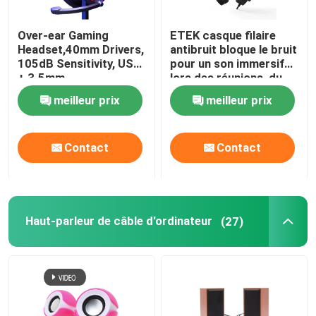
Cable de données à grande vitesse
Over-ear Gaming
ETEK casque filaire
Headset,40mm Drivers,
antibruit bloque le bruit
105dB Sensitivity, USB
pour un son immersif
Ventilateurs portables
+ 3.5mm,
lors des réunions, du
Omnidirectional Mic,
travail ou des jeux
meilleur prix
meilleur prix
1.8M Cable, 20-20KHz
Masseur musculaire
Frequency
Contact
Contact
Webcam d'USB de PC
Cartes mères ATX
Haut-parleur de câble d'ordinateur
(27)
Banques d'alimentation portables
Les sources d'alimentation ATX