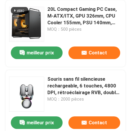
20L Compact Gaming PC Case,
M-ATX/ITX, GPU 326mm, CPU
Cooler 155mm, PSU 140mm,
Options de double panneau
MOQ：500 pièces
avant, Filtres à poussière
magnétique
meilleur prix
Contact
Souris sans fil silencieuse
rechargeable, 6 touches, 4800
DPI, rétroéclairage RVB, double
mode, métal argenté
MOQ：2000 pièces
meilleur prix
Contact