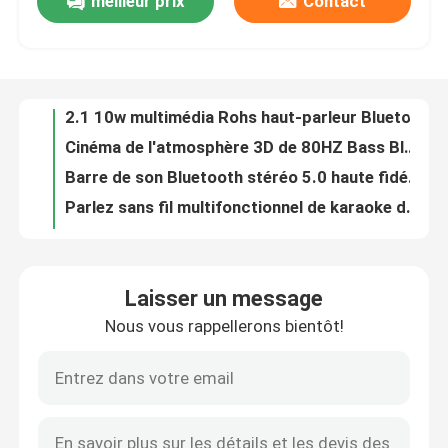
meilleur prix
Contact
2,1 Nearfield a câblé la bordure de haut-parleur d'ordinateur - bruit
2.1 10w multimédia Rohs haut-parleur Bluetooth Subwoofer OEM
Visite de l'usine
Cinéma de l'atmosphère 3D de 80HZ Bass Bluetooth Multifunctional Wireless Speaker
Barre de son Bluetooth stéréo 5.0 haute fidélité avec son AptX
Contrôle de la qualité
Parlez sans fil multifonctionnel de karaoke de la famille 30W avec l'enregistreur de Mic
U-disque à la maison sans fil FM de TF de système de haut-parleurs de haut-parleur de haute fidélité portatif de 5W Bluetooth aux.
Nous contacter
protocole sans fil A2DP de haut-parleur de musique de haut-parleur de Bluetooth du lecteur mp3 5V
clavier 2.4G sans fil avec le Touch Pad avec le clavier normal ultra compact inoxydable solide de contrôle facile de médias pour le PC TV
Clavier de machine à écrire combiné de Mini Portable 84-Key de clavier sans fil et souris 3D compatibles avec la Tablette de PC d'Android Windows
Nouvelles
MA699R1 Combo clavier et souris d'ordinateur filaire multi-dispositifs pour ordinateur portable
Laisser un message
Combiné 2.4GHz silencieux normal mince combiné de clavier sans fil et de souris avec le récepteur nano d'USB pour l'ordinateur portable, PC
Les affaires
Nous vous rappellerons bientôt!
Kit clavier sans fil 2.4G clavier USB pour ordinateur portable ou ordinateur - clavier pleine taille avec pavé numérique
clés mécaniques sans fil minces du clavier 103 de 2.4Ghz RVB
Demandez un devis
Clavier et souris d'ordinateur de câble par contre-jour fait sur commande pour la machine à écrire de jeu
Clavier d'ordinateur de câble antipoussière et clavier mécanique de la souris RVB
Clavier et souris d'ordinateur de câble