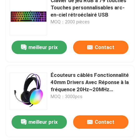
Clavier de jeu RGB à 79 touches
Touches personnalisables arc-
en-ciel rétroéclairé USB
MOQ：2000 pièces
meilleur prix
Contact
Écouteurs câblés Fonctionnalité
40mm Drivers Avec Réponse à la
fréquence 20Hz~20MHz
6.0x5mm Microphone
MOQ：3000pcs
omnidirectionnel
meilleur prix
Contact