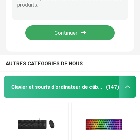
Voyage mince en caoutchouc pliable de câble de petit pain de clavier de silicone d'USB portatif
Un remis catégorie de Razer la luminescence tranquille du clavier RVB de jeu de Xbox
Casque de câble d'ordinateur
Clavier mécanique de jeu câblé avec un support pour téléphone portable et support carpien
Les clés de câble de la norme 104 d'ordinateur de clavier et 10 touches de fonction dans des clés tranquilles noires allument le retour de tapement mais pas le Nosizy
Haut-parleur de câble d'ordinateur
protections en caoutchouc antidérapantes combinées de souris sans fil rétro-éclairée du clavier pS4
Drones et accessoires agricoles
AUTRES CATÉGORIES DE NOUS
Caisse d'ordinateur
Clavier et souris d'ordinateur de câble
(147)
Écouteur d'écouteur de Bluetooth
haut-parleurs Bluetooth
Haut-parleur sans fil multifonctionnel