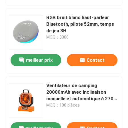
RGB bruit blanc haut-parleur
Bluetooth, pilote 52mm, temps
de jeu 3H
MOQ：3000
meilleur prix
Contact
Ventilateur de camping
À la maison
20000mAh avec inclinaison
manuelle et automatique à 270
degrés, télécommande, batterie
MOQ：100 pièces
Produits
externe, lumière LED
À propos de nous