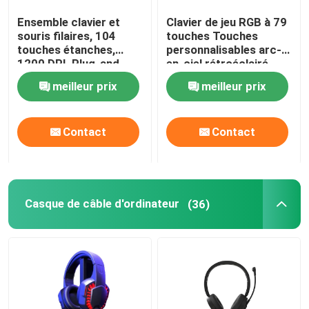
Ensemble clavier et
Clavier de jeu RGB à 79
clavier et souris sans fil
souris filaires, 104
touches Touches
touches étanches,
personnalisables arc-
1200 DPI, Plug-and-
en-ciel rétroéclairé
Les amateurs de boîtes d'ordinateur
Play USB, pour
USB
meilleur prix
meilleur prix
bureaux, écoles
Bloc alim. d'ordinateur de jeu
Contact
Contact
Moniteur d'ordinateur de FHD
Casque de câble d'ordinateur
(36)
Chaise de bureau ergonomique de jeu
protection de refroidissement d'ordinateur portable
Chargeur de téléphone rapide