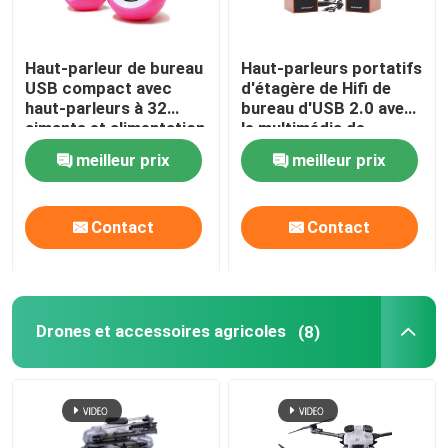
Haut-parleur de bureau
Haut-parleurs portatifs
USB compact avec
d'étagère de Hifi de
haut-parleurs à 32
bureau d'USB 2.0 avec
aimants et alimentation
le multimédia de
USB 5V Plug-and-Play
subwoofer
meilleur prix
meilleur prix
en bleu et rose
Contact
Contact
Drones et accessoires agricoles
(8)