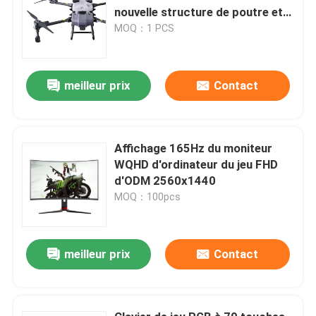
nouvelle structure de poutre et
les bras pliants en forme de Z
MOQ：1 PCS
meilleur prix
Contact
Affichage 165Hz du moniteur
WQHD d'ordinateur du jeu FHD
d'ODM 2560x1440
MOQ：100pcs
meilleur prix
Contact