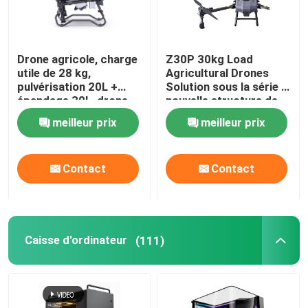
Drone agricole, charge
Z30P 30kg Load
utile de 28 kg,
Agricultural Drones
pulvérisation 20L +
Solution sous la série Z
épandage 30L, drone
nouvelle structure de
agricole double mode
poutre et les bras
meilleur prix
meilleur prix
pliants en forme de Z
Contact
Contact
Caisse d'ordinateur
(111)