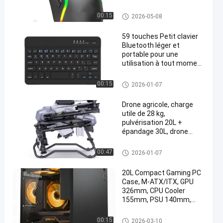
batterie de 600 mAh,
rechargeable de type C,8
clavier et souris sans fil
00:15
2026-05-08
boutons
59 touches Petit clavier
Bluetooth léger et
portable pour une
utilisation à tout moment
et n'importe où sur Apple
iPad et les appareils
clavier et souris sans fil
00:15
2026-01-07
Android
Drone agricole, charge
utile de 28 kg,
pulvérisation 20L +
épandage 30L, drone
agricole double mode
Drones et accessoires agricol
00:47
2026-01-07
es
20L Compact Gaming PC
Case, M-ATX/ITX, GPU
326mm, CPU Cooler
155mm, PSU 140mm,
Options de double
panneau avant, Filtres à
Caisse d'ordinateur
00:15
2026-03-10