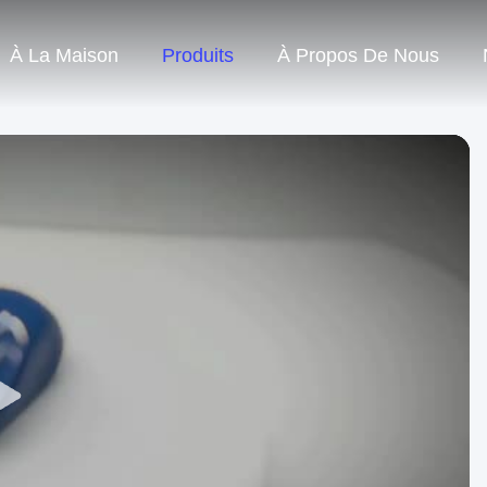
À La Maison
Produits
À Propos De Nous