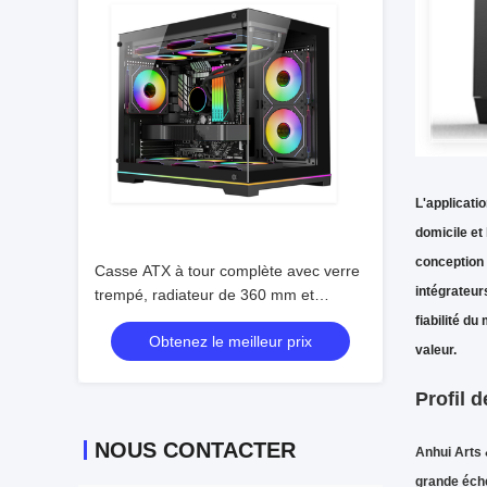
L'applicatio
domicile et
conception 
Casse ATX à tour complète avec verre
intégrateu
trempé, radiateur de 360 mm et
support VGA à 5 fentes
fiabilité d
Obtenez le meilleur prix
valeur.
Profil d
NOUS CONTACTER
Anhui Arts 
grande éche