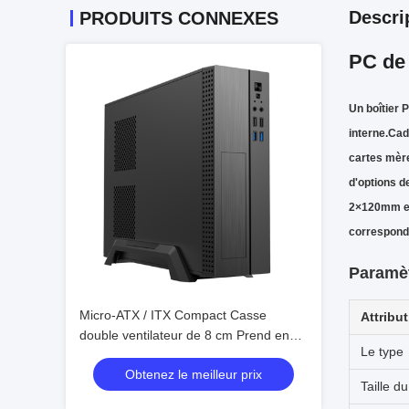
Descri
PRODUITS CONNEXES
PC de 
Un boîtier 
interne.Cad
cartes mère
d'options d
2×120mm en 
corresponda
Paramèt
Micro-ATX / ITX Compact Casse
Attribut
double ventilateur de 8 cm Prend en
Le type
charge le GPU de 245 mm
Obtenez le meilleur prix
Taille du