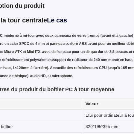
ption du produit
la tour centrale
Le cas
PC moderne à mi-tour avec deux panneaux de verre trempé (avant et à gauche) 
re en acier SPCC de 4 mm et panneau perforé ABS avant pour un meilleur débit d
s Micro-ATX et Mini-ITX, avec de l'espace pour un disque dur de 3,5 pouces et 
e refroidissement polyvalentes:support de radiateur de 240 mm monté en haut,
haut, 1×120mm à l'arrière). Accueille des refroidisseurs CPU jusqu'à 165 m
nce esthétique), audio HD, et microphone.
res du produit du boîtier PC à tour moyenne
Valeur
Étui pour ordinateur à t
 boîtier
320*195*395 mm