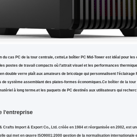
n du cas PC de la tour centrale, cette
Le boîtier PC Mid-Tower est idéal pour le
 les postes de travail compacts où l'attrait visuel et les performances thermiqu
en double verre plaît aux amateurs de bricolage qui personnalisent l'éclairage 
rs de système assemblant des plates-formes économiques.
Ce boîtier de la tour
u matériel à long terme.et les paquets de PC destinés aux utilisateurs qui reche
e l'entreprise
& Crafts Import & Export Co., Ltd. créée en 1984 et réorganisée en 2002, est u
lle qui met en œuvre ISO9001:2000 gestion de la normalisation internationale e