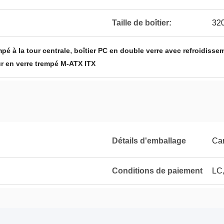
Taille de boîtier:
32
,
mpé à la tour centrale
boîtier PC en double verre avec refroidissem
r en verre trempé M-ATX ITX
Détails d'emballage
Ca
Conditions de paiement
LC,