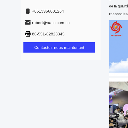
de la quali
+8613956081264
reconnaiss
robert@aacc.com.cn
86-551-62823345
Contactez-nous maintenant