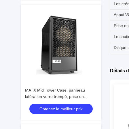
Les cré
Appui 
Prise e
Le sout
Disque 
Détails 
MATX Mid Tower Case, panneau
latéral en verre trempé, prise en
charge du processeur graphique AIO
Obtenez le meilleur prix
de 240 mm et de 300 mm