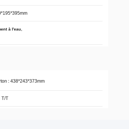
0*195*395mm
,
ent à l'eau
rton : 438*243*373mm
 T/T