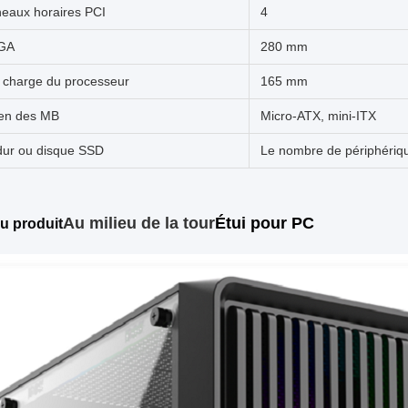
neaux horaires PCI
4
VGA
280 mm
n charge du processeur
165 mm
ien des MB
Micro-ATX, mini-ITX
dur ou disque SSD
Le nombre de périphériqu
Au milieu de la tour
Étui pour PC
du produit