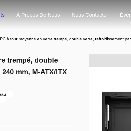
ts
À Propos De Nous
Nous Contacter
Évé
PC à tour moyenne en verre trempé, double verre, refroidissement p
re trempé, double
de 240 mm, M-ATX/ITX
'eau