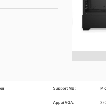
our
Support MB:
Mic
Appui VGA:
28