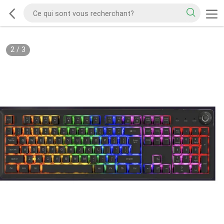
2
/
3