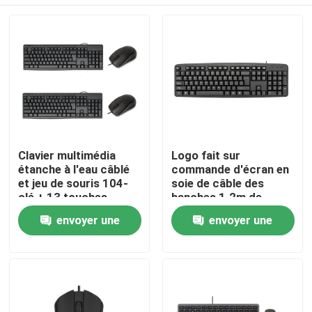
Clavier multimédia
Logo fait sur
étanche à l'eau câblé
commande d'écran en
et jeu de souris 104-
soie de câble des
clé + 13 touches
hanches 1.2m de
rapides / 1200 DPI
clavier de bureau de
À la maison
envoyer une
envoyer une
HIPS personnalisable
câble imperméable de
104 touches
demande
demande
Produits
À propos de nous