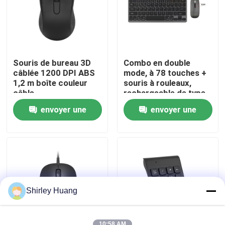
Visite de l'usine
Contrôle de la qualité
Souris de bureau 3D
Combo en double
câblée 1200 DPI ABS
mode, à 78 touches +
1,2 m boîte couleur
souris à rouleaux,
Nous contacter
câble
rechargeable de type
C
envoyer une
envoyer une
Nouvelles
demande
demande
Les affaires
Demandez un devis
Shirley Huang
Clavier et souris d'ordinateur de câble
10:58 AM