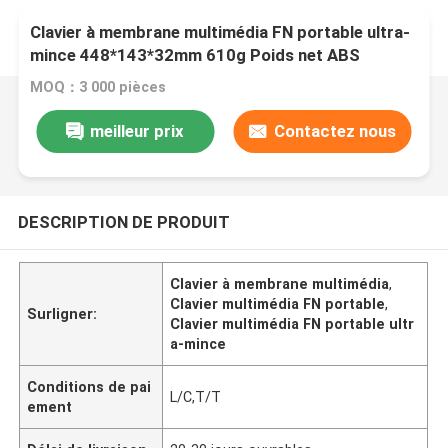
Clavier à membrane multimédia FN portable ultra-
mince 448*143*32mm 610g Poids net ABS
Touches noires Membrane argentée
MOQ：3 000 pièces
meilleur prix
Contactez nous
DESCRIPTION DE PRODUIT
Clavier à membrane multimédia
,
Clavier multimédia FN portable
,
Surligner:
Clavier multimédia FN portable ultr
a-mince
Conditions de pai
L/C,T/T
ement