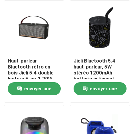
Haut-parleur
Jieli Bluetooth 5.4
Bluetooth rétro en
haut-parleur, 5W
bois Jieli 5.4 double
stéréo 1200mAh
lecture 5-en-1 20W
batterie artisanat
textile
envoyer une
envoyer une
À la maison
demande
demande
Produits
À propos de nous