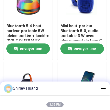
Visite de l'usine
Bluetooth 5.4 haut-
Mini haut-parleur
Contrôle de la qualité
parleur portable 5W
Bluetooth 5.0, audio
pleine portée + lumière
portable 3 W avec
RVB TF/USB/AUX
chargement de type C
Nous contacter
Quad-Mode
(noir/rouge/bleu)
envoyer une
envoyer une
demande
demande
Nouvelles
Les affaires
Shirley Huang
Demandez un devis
3:36 PM
Clavier et souris d'ordinateur de câble