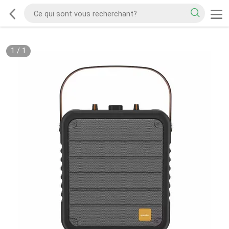
1
/
1