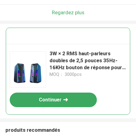
Regardez plus
3W × 2 RMS haut-parleurs
doubles de 2,5 pouces 35Hz-
16KHz bouton de réponse pour
la puissance / le volume Mode
MOQ： 3000pcs
tactile Commutation des effets
lumineux personnalisables
Continuer
produits recommandés