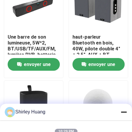
Visite de l'usine
Contrôle de la qualité
Une barre de son
haut-parleur
lumineuse, 5W*2,
Bluetooth en bois,
BT/USB/TF/AUX/FM,
40W, pilote double 4"
Nous contacter
lumière RVB, batterie
+ 2,5", AUX + BT,
de 1200 mAh
60Hz-18kHz,
envoyer une
envoyer une
noir/blanc/brun
Nouvelles
demande
demande
Les affaires
Demandez un devis
Shirley Huang
Clavier et souris d'ordinateur de câble
10:29 PM