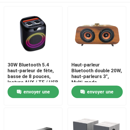
30W Bluetooth 5.4
Haut-parleur
haut-parleur de fête,
Bluetooth double 20W,
basse de 8 pouces,
haut-parleurs 3",
lecture AUX / TF / USB
Multi-mode
(BT/FM/USB/TF/AUX),
À la maison
envoyer une
envoyer une
batterie 18650
demande
demande
Produits
À propos de nous