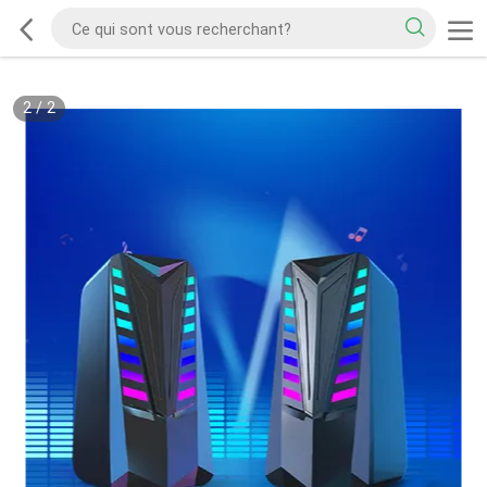
2
/
2