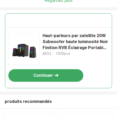
Regardez plus
Haut-parleurs par satellite 20W
Subwoofer haute luminosité Noir
Finition RVB Éclairage Portable
Remote Bluetooth 5.0 AUX
MOQ： 1000pcs
Entrée
Continuer
produits recommandés