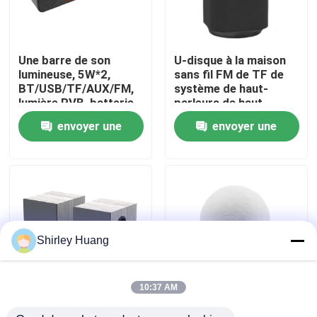
Visite de l'usine
Une barre de son
U-disque à la maison
lumineuse, 5W*2,
sans fil FM de TF de
Contrôle de la qualité
BT/USB/TF/AUX/FM,
système de haut-
lumière RVB, batterie
parleurs de haut-
de 1200 mAh
parleur de haute
envoyer une
envoyer une
Nous contacter
fidélité portatif de 5W
Bluetooth aux.
demande
demande
Nouvelles
Les affaires
Shirley Huang
Demandez un devis
10:37 AM
haut-parleur
Haut-parleur
Clavier et souris d'ordinateur de câble