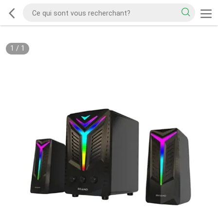
1
/
1