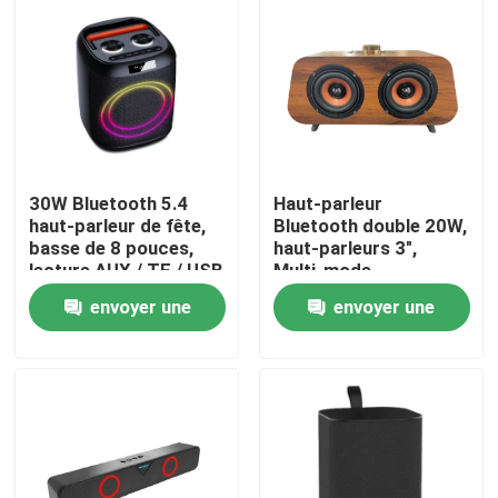
30W Bluetooth 5.4
Haut-parleur
haut-parleur de fête,
Bluetooth double 20W,
basse de 8 pouces,
haut-parleurs 3",
lecture AUX / TF / USB
Multi-mode
(BT/FM/USB/TF/AUX),
envoyer une
envoyer une
batterie 18650
À la maison
demande
demande
Produits
À propos de nous