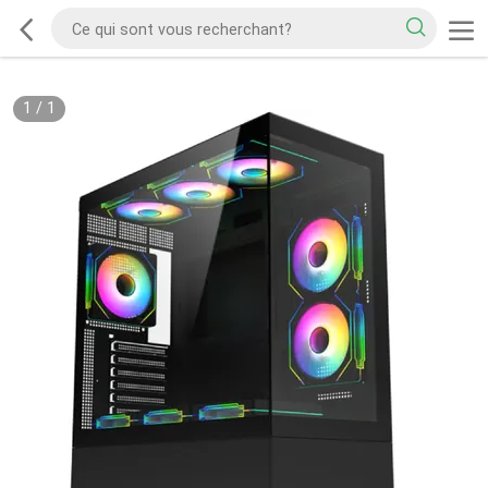
1
/
1