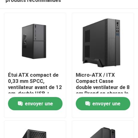
Étui ATX compact de
Micro-ATX / ITX
0,33 mm SPCC,
Compact Casse
ventilateur avant de 12
double ventilateur de 8
cm, double USB +
cm Prend en charge le
À la maison
audio, support M-ATX,
GPU de 245 mm
envoyer une
envoyer une
260 * 160 * 350 mm
demande
demande
Produits
À propos de nous