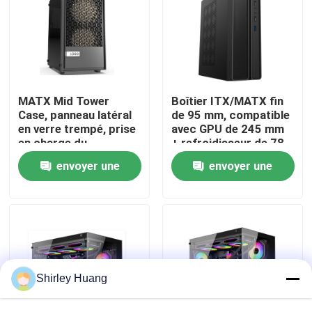
Visite de l'usine
Contrôle de la qualité
MATX Mid Tower
Boîtier ITX/MATX fin
Case, panneau latéral
de 95 mm, compatible
Nous contacter
en verre trempé, prise
avec GPU de 245 mm
en charge du
+ refroidisseur de 78
processeur graphique
mm, prise en charge
envoyer une
envoyer une
AIO de 240 mm et de
de 4 ventilateurs
Nouvelles
300 mm
demande
demande
Les affaires
Demandez un devis
Shirley Huang
Clavier et souris d'ordinateur de câble