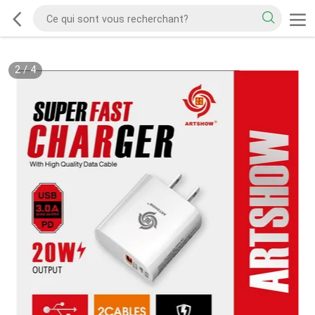
2
/
4