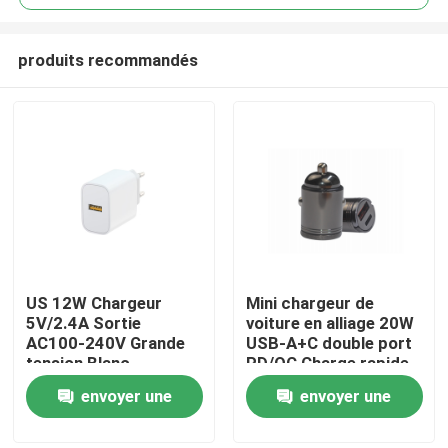
produits recommandés
US 12W Chargeur
Mini chargeur de
À la maison
5V/2.4A Sortie
voiture en alliage 20W
AC100-240V Grande
USB-A+C double port
tension Blanc
PD/QC Charge rapide
Produits
envoyer une
envoyer une
demande
demande
À propos de nous