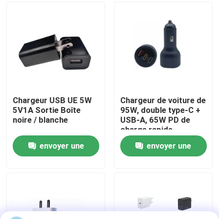
Visite de l'usine
Contrôle de la qualité
Nous contacter
Chargeur USB UE 5W
Chargeur de voiture de
5V1A Sortie Boîte
95W, double type-C +
noire / blanche
USB-A, 65W PD de
Nouvelles
charge rapide
envoyer une
envoyer une
Les affaires
demande
demande
Demandez un devis
Clavier et souris d'ordinateur de câble