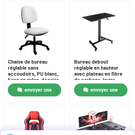
Visite de l'usine
Contrôle de la qualité
Nous contacter
Chaise de bureau
Bureau debout
réglable sans
réglable en hauteur
accoudoirs, PU blanc,
avec plateau en fibre
Nouvelles
base en nylon, dossier
de carbone, levier
réglable en hauteur
pneumatique, base en
envoyer une
envoyer une
acier
Les affaires
demande
demande
Demandez un devis
Clavier et souris d'ordinateur de câble