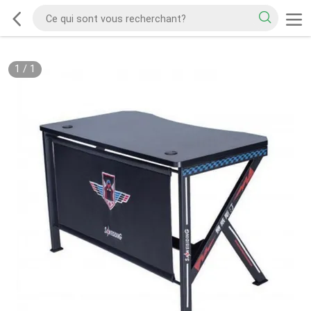
1
/
1