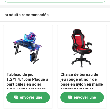
produits recommandés
Tableau de jeu
Chaise de bureau de
À la maison
1.2/1.4/1.6m Plaque à
jeu rouge et noir de
particules en acier
base en nylon en maille
avec / sans éclairage
arrière hauteur et
Produits
RVB
inclinaison réglable
envoyer une
envoyer une
demande
demande
À propos de nous