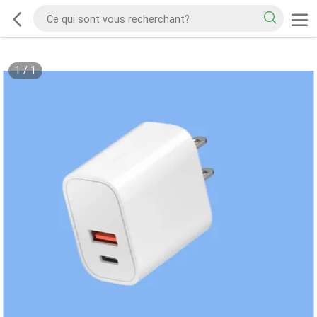
1
/
1