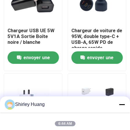
Visite de l'usine
Chargeur USB UE 5W
Chargeur de voiture de
Contrôle de la qualité
5V1A Sortie Boîte
95W, double type-C +
noire / blanche
USB-A, 65W PD de
charge rapide
Nous contacter
envoyer une
envoyer une
demande
demande
Nouvelles
Les affaires
Shirley Huang
Demandez un devis
6:44 AM
Clavier et souris d'ordinateur de câble