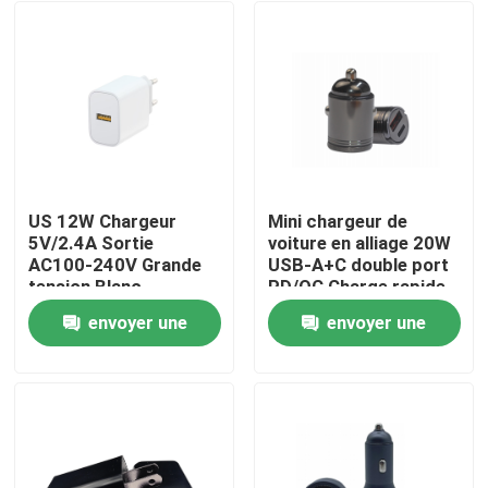
US 12W Chargeur
Mini chargeur de
5V/2.4A Sortie
voiture en alliage 20W
AC100-240V Grande
USB-A+C double port
tension Blanc
PD/QC Charge rapide
envoyer une
envoyer une
À la maison
demande
demande
Produits
À propos de nous