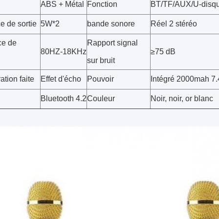
ABS + Métal
Fonction
BT/TF/AUX/U-disq
e de sortie
5W*2
bande sonore
Réel 2 stéréo
ce de
Rapport signal
80HZ-18KHz
≥75 dB
sur bruit
tion faite
Effet d'écho
Pouvoir
Intégré 2000mah 7
Bluetooth 4.2
Couleur
Noir, noir, or blanc