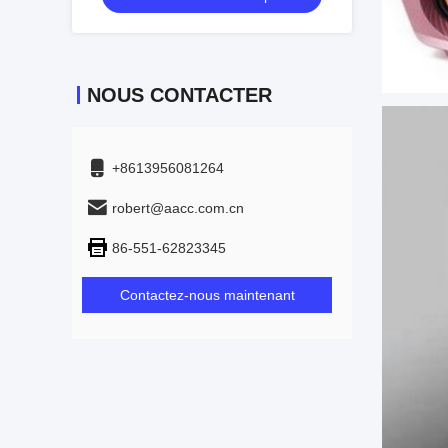
NOUS CONTACTER
+8613956081264
robert@aacc.com.cn
86-551-62823345
Contactez-nous maintenant