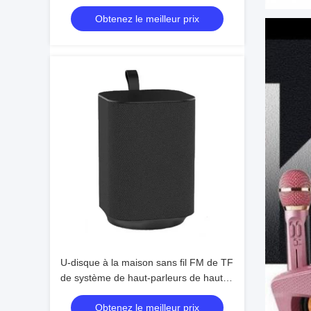
60Hz-18kHz, noir/blanc/brun
Obtenez le meilleur prix
U-disque à la maison sans fil FM de TF
de système de haut-parleurs de haut-
parleur de haute fidélité portatif de 5W
Obtenez le meilleur prix
Bluetooth aux.