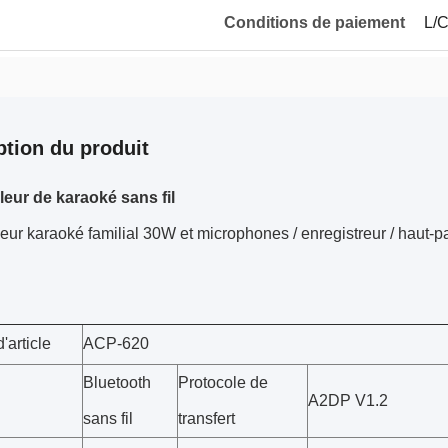
Conditions de paiement
L/C
ption du produit
leur de karaoké sans fil
eur karaoké familial 30W et microphones / enregistreur / haut-pa
'article
ACP-620
Bluetooth
Protocole de
A2DP V1.2
sans fil
transfert