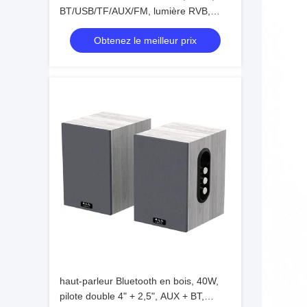
BT/USB/TF/AUX/FM, lumière RVB,
batterie de 1200 mAh
Obtenez le meilleur prix
haut-parleur Bluetooth en bois, 40W,
pilote double 4" + 2,5", AUX + BT,