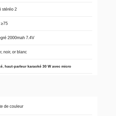
i stéréo 2
 ≥75
égré 2000mah 7.4V
r, noir, or blanc
,
ké
haut-parleur karaoké 30 W avec micro
te de couleur