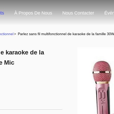
ts
À Propos De Nous
Nous Contacter
Évé
nctionnel
>
Parlez sans fil multifonctionnel de karaoke de la famille 30
de karaoke de la
e Mic