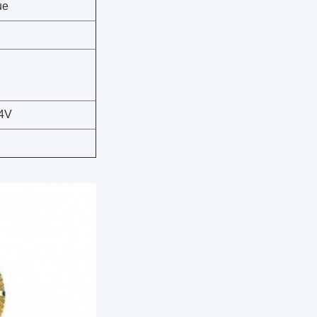
ue
.4V