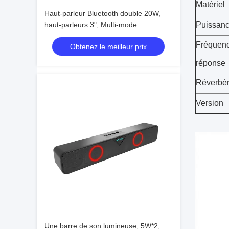
Matériel
Haut-parleur Bluetooth double 20W,
haut-parleurs 3", Multi-mode
Puissanc
(BT/FM/USB/TF/AUX), batterie 18650
Fréquen
Obtenez le meilleur prix
réponse
Réverbéra
Version
Une barre de son lumineuse, 5W*2,