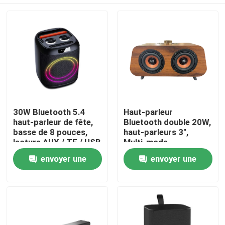
30W Bluetooth 5.4
Haut-parleur
haut-parleur de fête,
Bluetooth double 20W,
basse de 8 pouces,
haut-parleurs 3",
lecture AUX / TF / USB
Multi-mode
(BT/FM/USB/TF/AUX),
À la maison
envoyer une
envoyer une
batterie 18650
demande
demande
Produits
À propos de nous