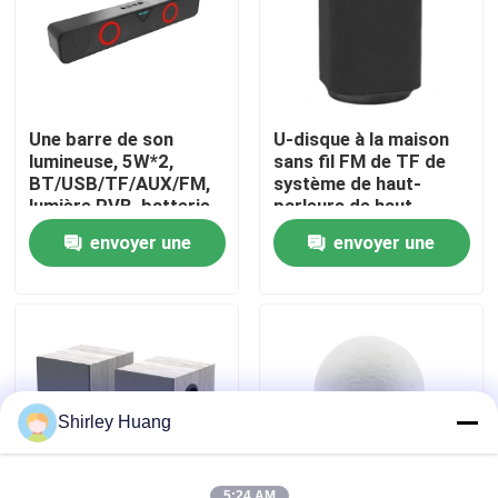
Visite de l'usine
Contrôle de la qualité
Une barre de son
U-disque à la maison
lumineuse, 5W*2,
sans fil FM de TF de
BT/USB/TF/AUX/FM,
système de haut-
Nous contacter
lumière RVB, batterie
parleurs de haut-
de 1200 mAh
parleur de haute
envoyer une
envoyer une
fidélité portatif de 5W
Bluetooth aux.
Nouvelles
demande
demande
Les affaires
Demandez un devis
Shirley Huang
Clavier et souris d'ordinateur de câble
5:24 AM