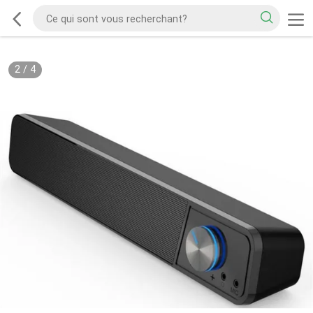
2
/
4