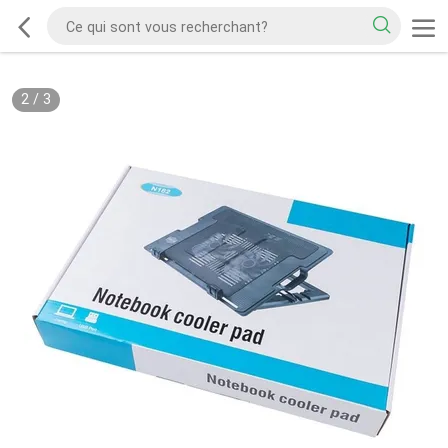
2
/
3