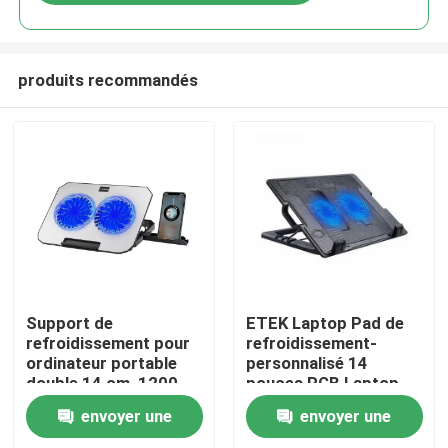
produits recommandés
À la maison
Support de
ETEK Laptop Pad de
refroidissement pour
refroidissement-
ordinateur portable
personnalisé 14
Produits
double 14 cm, 1200
pouces RGB Laptop
tr/min, 3,4 W, flux d'air
système de
envoyer une
envoyer une
silencieux, noir
refroidisseur
À propos de nous
silencieux avec grand