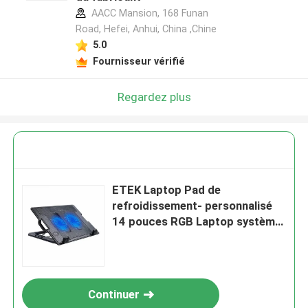
AACC Mansion, 168 Funan
Road, Hefei, Anhui, China ,Chine
5.0
Fournisseur vérifié
Regardez plus
ETEK Laptop Pad de
refroidissement- personnalisé
14 pouces RGB Laptop système
de refroidisseur silencieux avec
grand angle d'inclinaison
Continuer